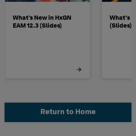
What’s New in HxGN
What's N
EAM 12.3 (Slides)
(Slides)
Return to Home