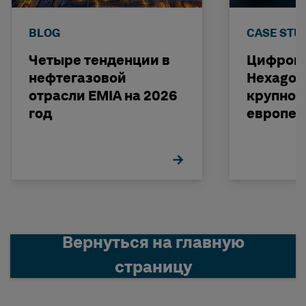
BLOG
CASE STU
Четыре тенденции в
Цифрово
нефтегазовой
Hexagon
отрасли EMIA на 2026
крупном
год
европей
операто
Вернуться на главную
страницу