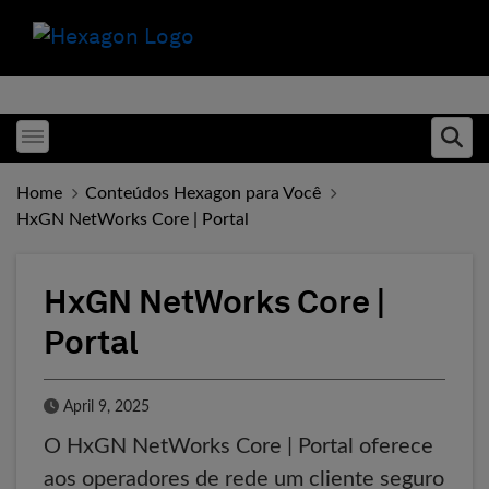
Toggle menubar
Ope
Home
Conteúdos Hexagon para Você
HxGN NetWorks Core | Portal
HxGN NetWorks Core |
Portal
Published Date
April 9, 2025
O HxGN NetWorks Core | Portal oferece
aos operadores de rede um cliente seguro