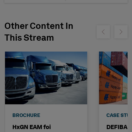
Other Content In
Show previous
Show ne
This Stream
BROCHURE
CASE STU
HxGN EAM foi
DEFIBA 