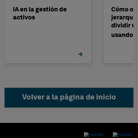
IA en la gestión de
Cómo org
activos
jerarquí
dividir 
usando i
Volver a la página de inicio