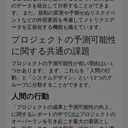
のデータを統合して分析することができま
す。 また、規制の変更や予期せぬリスクイベ
ントなどの外部要因を考慮してメトリクスデ
ータを正規化する機能も備えています。
プロジェクトの予測可能性
に関する共通の課題
プロジェクトの予測可能性が低い理由はいく
つかあります。 まず、これらを「人間の行
動」と「システムデザイン」という2つのグ
ループに分類することができます。
人間の行動
「プロジェクトの成果と予測可能性の向上」
に関するレポートの中で
CIIは
プロジェクトの
オーバーランを引き起こす最大の要因とし