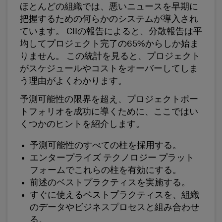
ほとんどの組織では、悪いニュースを早期に
把握するための何らかのシステムが導入され
ています。 CIIの報告によると、分散報告は平
均してプロジェクト完了の65%からしか始ま
りません。 この統計を見ると、プロジェクト
がスケジュールやコストをオーバーしてしま
う理由がよくわかります。
予測可能性の限界を超え、プロジェクトポー
トフォリオを成功に導くために、ここではい
くつかのヒントを紹介します。
予測可能性のすべての柱を採用する。
エンタープライズ テクノロジー プラット
フォームでこれらの柱を有効にする。
前述のベストプラクティスを実施する。
すぐに使えるベストプラクティスを、組織
のデータやビジネスプロセスと組み合わせ
る。