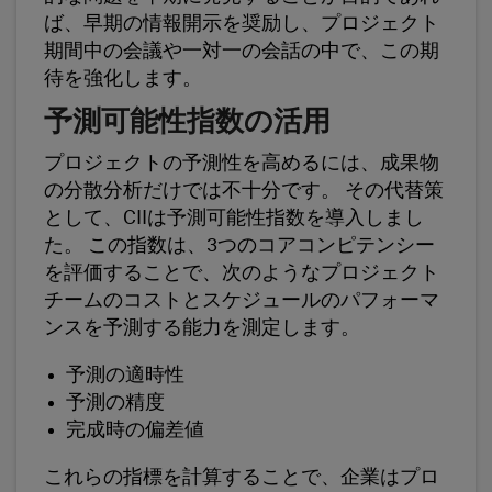
ば、早期の情報開示を奨励し、プロジェクト
期間中の会議や一対一の会話の中で、この期
待を強化します。
予測可能性指数の活用
プロジェクトの予測性を高めるには、成果物
の分散分析だけでは不十分です。 その代替策
として、CIIは予測可能性指数を導入しまし
た。 この指数は、3つのコアコンピテンシー
を評価することで、次のようなプロジェクト
チームのコストとスケジュールのパフォーマ
ンスを予測する能力を測定します。
予測の適時性
予測の精度
完成時の偏差値
これらの指標を計算することで、企業はプロ