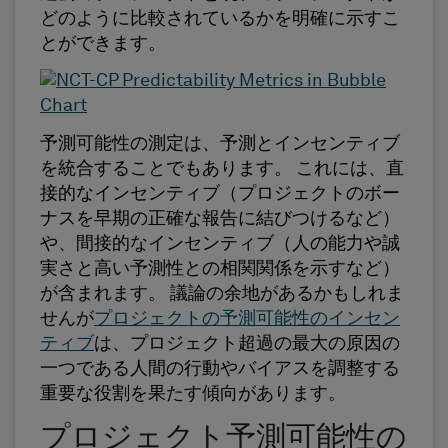
どのように比較されているかを明確に示すこ
とができます。
予測可能性の測定は、予測とインセンティブ
を統合することでもあります。 これには、直
接的なインセンティブ（プロジェクトのボー
ナスを早期の正確な報告に結びつけるなど）
や、間接的なインセンティブ（人の能力や誠
実さと高い予測性との相関関係を示すなど）
が含まれます。 議論の余地があるかもしれま
せんが
プロジェクトの予測可能性のインセン
ティブ
は、プロジェクト超過の最大の原因の
一つである人間の行動やバイアスを調整する
重要な役割を果たす傾向があります。
プロジェクト予測可能性の