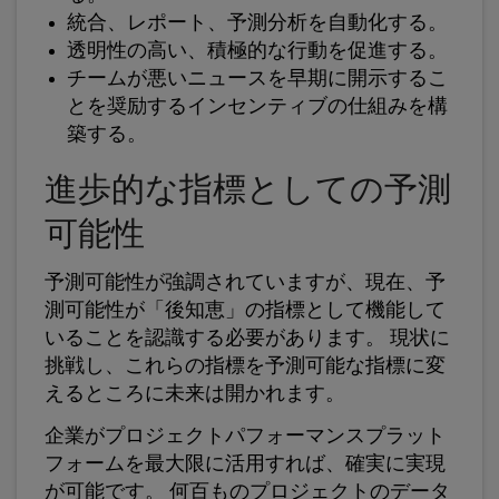
統合、レポート、予測分析を自動化する。
透明性の高い、積極的な行動を促進する。
チームが悪いニュースを早期に開示するこ
とを奨励するインセンティブの仕組みを構
築する。
進歩的な指標としての予測
可能性
予測可能性が強調されていますが、現在、予
測可能性が「後知恵」の指標として機能して
いることを認識する必要があります。 現状に
挑戦し、これらの指標を予測可能な指標に変
えるところに未来は開かれます。
企業がプロジェクトパフォーマンスプラット
フォームを最大限に活用すれば、確実に実現
が可能です。 何百ものプロジェクトのデータ