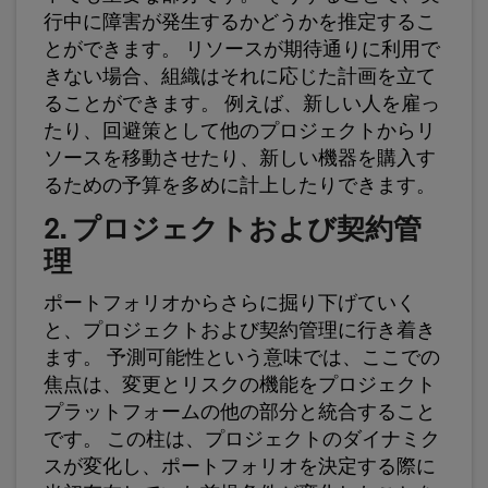
行中に障害が発生するかどうかを推定するこ
とができます。 リソースが期待通りに利用で
きない場合、組織はそれに応じた計画を立て
ることができます。 例えば、新しい人を雇っ
たり、回避策として他のプロジェクトからリ
ソースを移動させたり、新しい機器を購入す
るための予算を多めに計上したりできます。
2. プロジェクトおよび契約管
理
ポートフォリオからさらに掘り下げていく
と、プロジェクトおよび契約管理に行き着き
ます。 予測可能性という意味では、ここでの
焦点は、変更とリスクの機能をプロジェクト
プラットフォームの他の部分と統合すること
です。 この柱は、プロジェクトのダイナミク
スが変化し、ポートフォリオを決定する際に