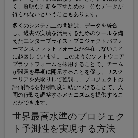
く、賢明な判断を下すための十分なデータが
得られないということもあります。
多くのシステム上の問題は、データを統合
し、過去の実績を活用するためのツールを備
えたエンタープライズ・プロジェクトパフォ
ーマンスプラットフォームが存在しないこと
に起因しています。 このようなソフトウェア
プラットフォームを採用することで、チーム
が問題を早期に開示することを促し、リスク
エリアを先取りして強調し、プロジェクトの
評価指標を報酬制度に結びつけることで、人
間の行動を調整するメカニズムを提供するこ
とができます。
世界最高水準のプロジェク
ト予測性を実現する方法