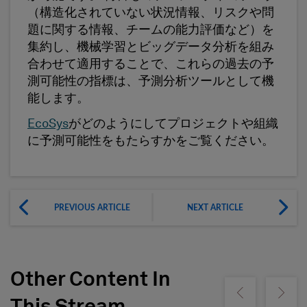
（構造化されていない状況情報、リスクや問
題に関する情報、チームの能力評価など）を
集約し、機械学習とビッグデータ分析を組み
合わせて適用することで、これらの過去の予
測可能性の指標は、予測分析ツールとして機
能します。
EcoSys
がどのようにしてプロジェクトや組織
に予測可能性をもたらすかをご覧ください。
PREVIOUS ARTICLE
NEXT ARTICLE
Other Content In
Show previous
Show ne