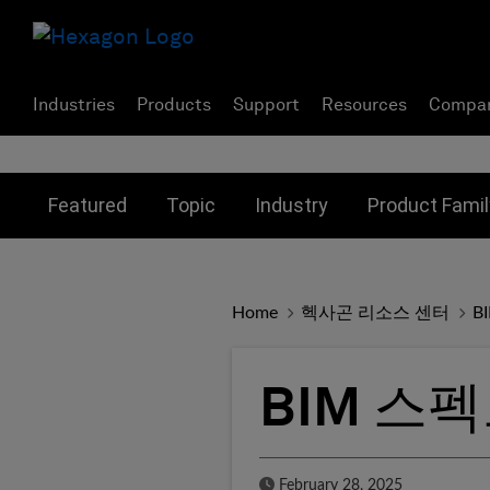
Industries
Products
Support
Resources
Compa
Toggle submenu for:
Toggle submenu for:
Toggle subme
Featured
Topic
Industry
Product Famil
Home
헥사곤 리소스 센터
B
BIM 스
Published Date
February 28, 2025