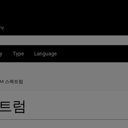
ny
nu for:
Toggle submenu for:
Toggle submenu for:
y
Type
Language
IM 스펙트럼
펙트럼