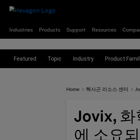
Industries
Products
Support
Resources
Compa
Toggle submenu for:
Toggle submenu for:
Toggle subme
Featured
Topic
Industry
Product Famil
Home
헥사곤 리소스 센터
J
Jovix,
에 소요되