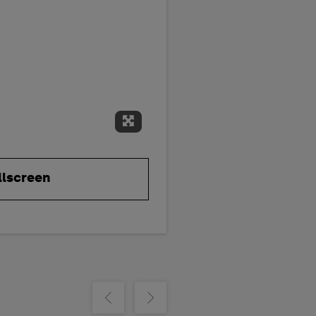
Expand Fullscreen
llscreen
Show previous
Show next