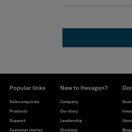
Popular links
New to Hexagon?
Don
Sales enquiries
Company
Susta
Products
Our story
Innov
Support
Leadership
Upco
Customer stories
Divisions
Blog