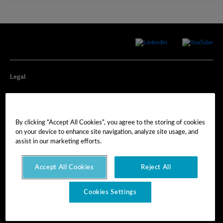
Legal
Privacy
By clicking “Accept All Cookies”, you agree to the storing of cookies
Cookie Preferences
on your device to enhance site navigation, analyze site usage, and
assist in our marketing efforts.
Imprint
Accept All Cookies
Reject All
Terms of Use
Cookies Settings
© Hexagon AB 2025