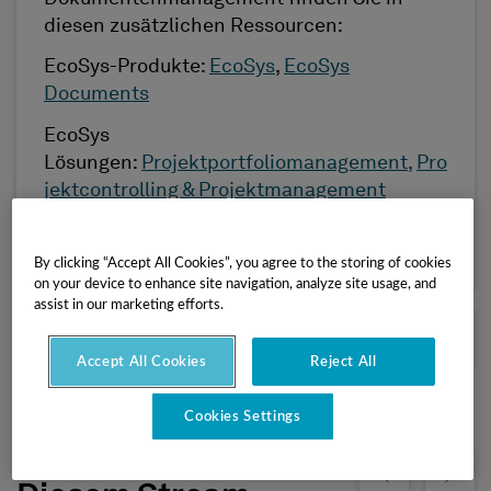
diesen zusätzlichen Ressourcen:
EcoSys-Produkte:
EcoSys
,
EcoSys
Documents
EcoSys
Lösungen:
Projektportfoliomanagement,
Pro
jektcontrolling & Projektmanagement
Prozessbereich:
Dokumentenmanagement
By clicking “Accept All Cookies”, you agree to the storing of cookies
on your device to enhance site navigation, analyze site usage, and
assist in our marketing efforts.
VORHERIGER ARTIKEL
NÄCHSTER ARTIKEL
Accept All Cookies
Reject All
Cookies Settings
Andere Inhalte In
Show previous
Show ne