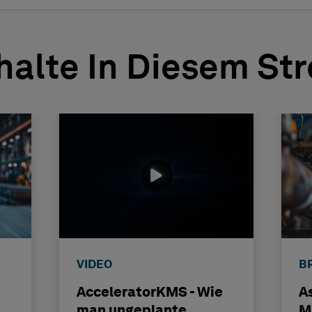
halte In Diesem St
VIDEO
B
AcceleratorKMS - Wie
A
man ungeplante
M