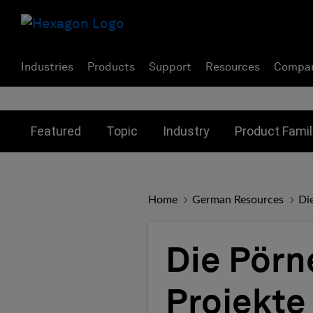
Industries
Products
Support
Resources
Compa
Toggle submenu for:
Toggle submenu for:
Toggle subme
Featured
Topic
Industry
Product Famil
Home
German Resources
Di
Die Pör
Projekte