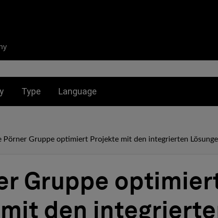
ny
nu for:
Toggle submenu for:
Toggle submenu for:
y
Type
Language
e Pörner Gruppe optimiert Projekte mit den integrierten Lösun
ner Gruppe optimier
 mit den integriert