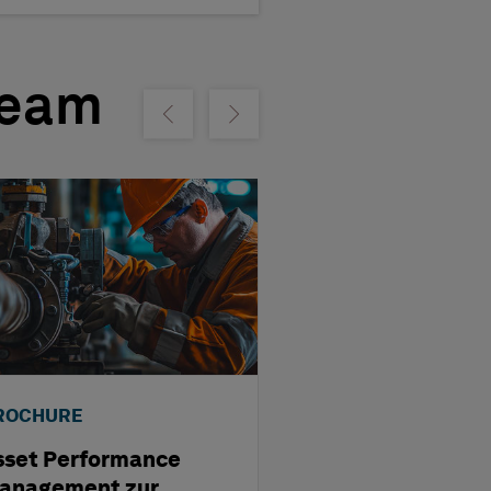
ream
Show previous
Show next
ROCHURE
CASE STUDY
sset Performance
RAKWA steiger
anagement zur
Nachhaltigkeit