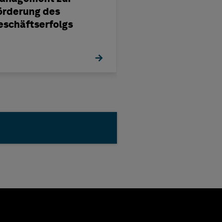
örderung des
HxGN EAM
eschäftserfolgs