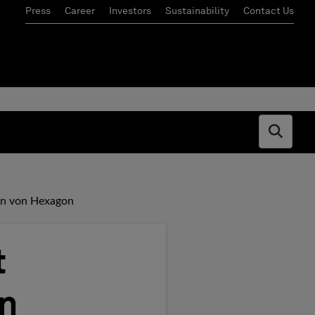
Press
Career
Investors
Sustainability
Contact Us
Open s
gen von Hexagon
t
en