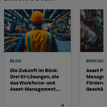
BLOG
BROCHUR
Die Zukunft im Blick:
Asset Pe
Drei KI-Lösungen, die
Managem
das Workforce- und
Förderun
Asset-Management
Geschäft
verändern