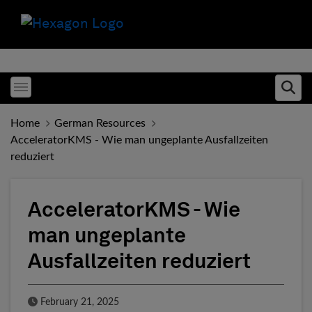
Toggle menubar
Ope
Home
German Resources
AcceleratorKMS - Wie man ungeplante Ausfallzeiten
reduziert
AcceleratorKMS - Wie
man ungeplante
Ausfallzeiten reduziert
Published Date
February 21, 2025